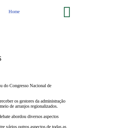
Home
S
ou do Congresso Nacional de
ceber os gestores da administração
meio de arranjos regionalizados.
debate abordou diversos aspectos
tre vários outros aspectos de todas as