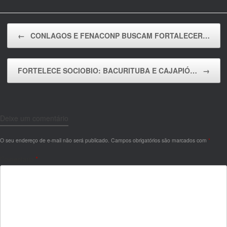
Post navigation
←
CONLAGOS E FENACONP BUSCAM FORTALECER…
FORTELECE SOCIOBIO: BACURITUBA E CAJAPIÓ…
→
Deixe um comentário
O seu endereço de e-mail não será publicado.
Campos obrigatórios são marcados com
*
Comentário
*