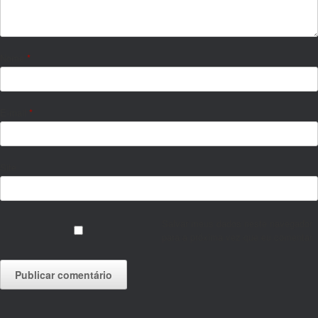
Nome
*
E-mail
*
Site
Salvar meus dados neste navegador
para a próxima vez que eu comentar.