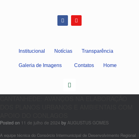
Institucional
Notícias
Transparência
Galeria de Imagens
Contatos
Home
CANTANHEDE: AVANÇOS NA ELABORAÇÃO
DOS PLANOS URBANOS E AMBIENTAIS COM
APOIO DO CONLAGOS
Posted on
11 de julho de 2024
by
AUGUSTUS GOMES
A equipe técnica do Consórcio Intermunicipal de Desenvolvimento Regional